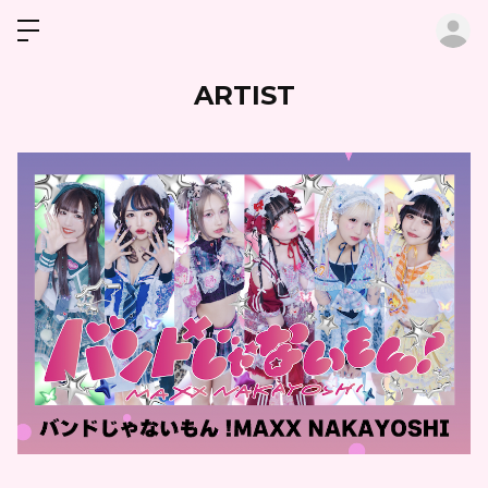
ロ
ARTIST